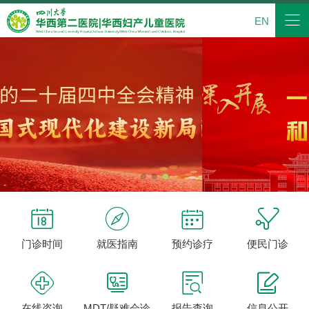
EN




门诊时间
就医指南
预约诊疗
便民门诊




在线咨询
MDT/疑难会诊
报告查询
信息公开