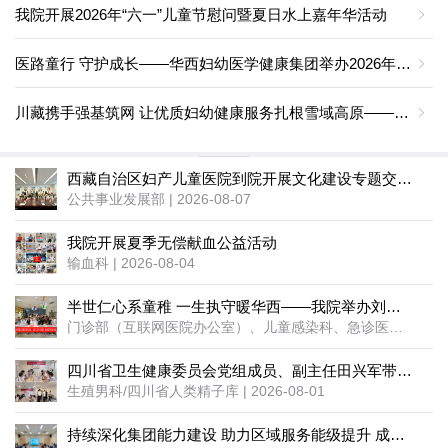
我院开展2026年“六一”儿童节慰问暨夏日水上嘉年华活动
医路童行 守护成长——华西妇幼医学健康集团举办2026年“六一”儿童节主题系列活动
川藏携手强基筑网 让优质妇幼健康服务扎根雪域高原————四川大学华西第二医院赴藏开展“六一”国际儿童节系列活动纪实
西藏自治区妇产儿童医院到院开展文化建设专题交流学习
公共事业发展部 | 2026-08-07
我院开展夏季无偿献血公益活动
输血科 | 2026-08-04
半世仁心系童稚 一生执守暖华西——我院举办刘惠莲教授荣誉退休庆祝会
门诊部（互联网医院办公室）、儿童感染科、急诊医学科 | 2026-08-04
四川省卫生健康委员会党组成员、副主任田兴军带队调研四川省人类精子库及四川省性学会
生殖男科/四川省人类精子库 | 2026-08-01
持续深化集团能力建设 助力区域服务能级提升 成都市成华区妇幼保健院召开干部大会