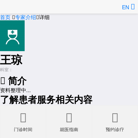
EN
首页
专家介绍
详细


王琼
科室：

简介
资料整理中...
了解患者服务相关内容



门诊时间
就医指南
预约诊疗