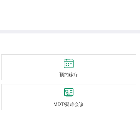

预约诊疗

MDT/疑难会诊