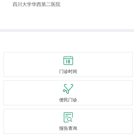
四川大学华西第二医院

门诊时间

便民门诊

报告查询