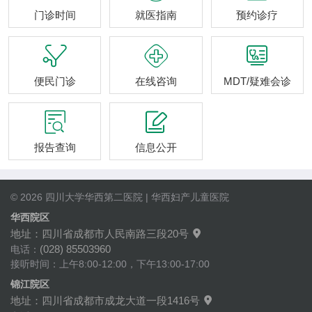
门诊时间
就医指南
预约诊疗



便民门诊
在线咨询
MDT/疑难会诊


报告查询
信息公开
© 2026 四川大学华西第二医院 | 华西妇产儿童医院
华西院区
地址：四川省成都市人民南路三段20号

(028) 85503960
电话：
接听时间：上午8:00-12:00，下午13:00-17:00
锦江院区
地址：四川省成都市成龙大道一段1416号
