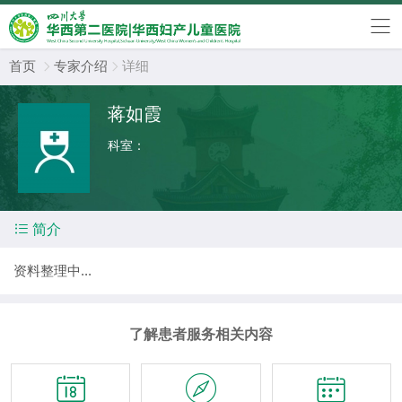
首页
专家介绍
详细


蒋如霞
科室：

简介
资料整理中...
了解患者服务相关内容


