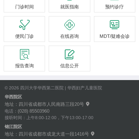
门诊时间
就医指南
预约诊疗



便民门诊
在线咨询
MDT/疑难会诊


报告查询
信息公开
© 2026 四川大学华西第二医院 | 华西妇产儿童医院
华西院区
地址：四川省成都市人民南路三段20号

(028) 85503960
电话：
接听时间：上午8:00-12:00，下午13:00-17:00
锦江院区
地址：四川省成都市成龙大道一段1416号
