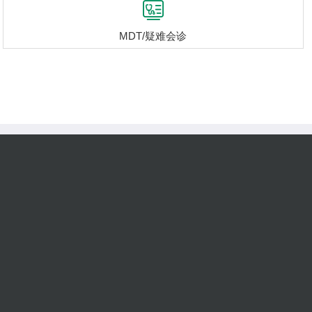

MDT/疑难会诊