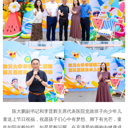
陈大鹏副书记和李晋辉主席代表医院党政班子向少年儿
童送上节日祝福，祝愿孩子们心中有梦想、脚下有光芒，童
年如阳光般灿烂，如星星般闪耀，在充满爱的拥抱中健康成