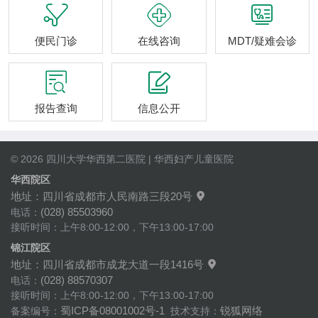



便民门诊
在线咨询
MDT/疑难会诊


报告查询
信息公开
© 2026 四川大学华西第二医院 | 华西妇产儿童医院
华西院区
地址：四川省成都市人民南路三段20号

(028) 85503960
电话：
接听时间：上午8:00-12:00，下午13:00-17:00
锦江院区
地址：四川省成都市成龙大道一段1416号

(028) 88570307
电话：
接听时间：上午8:00-12:00，下午13:00-17:00
蜀ICP备08001002号-1
锐狐网络
备案编号：
技术支持：