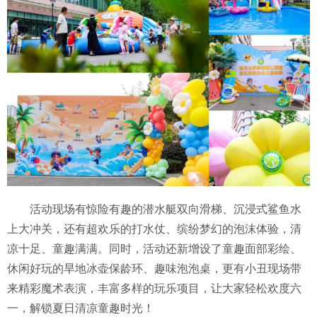
活动现场有惊险有趣的潜水艇双向滑梯、沉浸式鲨鱼水
上大冲关，还有超欢乐的打水仗、缤纷梦幻的泡沫体验，清
凉十足、童趣满满。同时，活动还新增设了童趣面部彩绘、
休闲好玩的旱地冰壶保龄环、趣味泡泡桌，更有小丑现场带
来精彩魔术表演，丰富多样的玩乐项目，让大家轻松欢度六
一，解锁夏日清凉童趣时光！