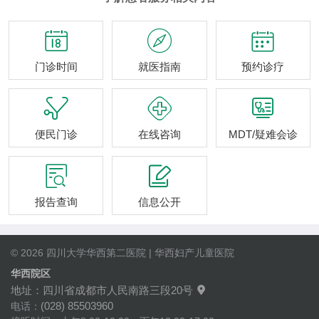



门诊时间
就医指南
预约诊疗



便民门诊
在线咨询
MDT/疑难会诊


报告查询
信息公开
© 2026 四川大学华西第二医院 | 华西妇产儿童医院
华西院区
地址：四川省成都市人民南路三段20号

(028) 85503960
电话：