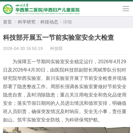
首页
科学研究
科技动态
详细



科技部开展五一节前实验室安全大检查
2026-04-30 16:50:19
科技部
为保障
五一节期间实验室安全
稳定运行
，2026年
4
月
29
日
及2026年4月
30
日，
由
医院科技部
副部长周斌
带队分别对
研究院华西实验室
、
新川实验室
开展
了
节前安全检查
并现场
部署
了隐患
整改工作。
周部长
强调各实验室要做好节前安全
隐患自查
，
及时消除隐患；重点关注用电安全和危化品使用
安全；落实节假日期间的人员进出情况和值班安排，
明确值
班人员职责，确保突发情况及时响应
。
安全无小事，责任重
如山
。筑牢
实验室
安全防线，为科研保驾护航。