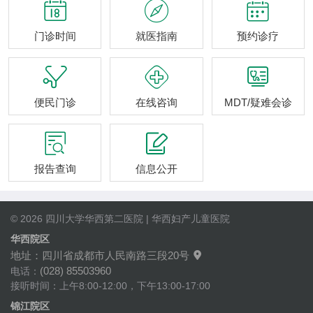



门诊时间
就医指南
预约诊疗



便民门诊
在线咨询
MDT/疑难会诊


报告查询
信息公开
© 2026 四川大学华西第二医院 | 华西妇产儿童医院
华西院区
地址：四川省成都市人民南路三段20号

(028) 85503960
电话：
接听时间：上午8:00-12:00，下午13:00-17:00
锦江院区