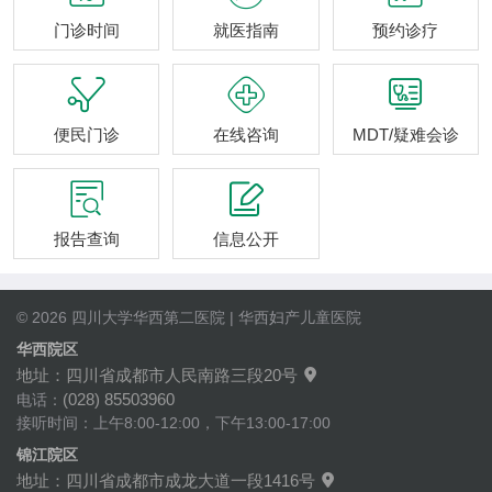
门诊时间
就医指南
预约诊疗



便民门诊
在线咨询
MDT/疑难会诊


报告查询
信息公开
© 2026 四川大学华西第二医院 | 华西妇产儿童医院
华西院区
地址：四川省成都市人民南路三段20号

(028) 85503960
电话：
接听时间：上午8:00-12:00，下午13:00-17:00
锦江院区
地址：四川省成都市成龙大道一段1416号
