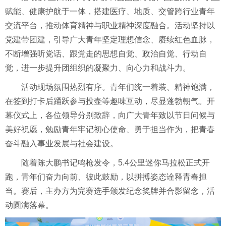
赋能、健康护航于一体，搭建医疗、地质、交管跨行业青年
交流平台，推动体育精神与职业精神深度融合。活动坚持以
党建带团建，引导广大青年坚定理想信念、赓续红色血脉，
不断增强听党话、跟党走的思想自觉、政治自觉、行动自
觉，进一步提升团组织的凝聚力、向心力和战斗力。
活动现场氛围热烈有序。青年们统一着装、精神饱满，
在签到打卡后踊跃参与投壶等趣味互动，尽显蓬勃朝气。开
幕仪式上，各位领导分别致辞，向广大青年致以节日问候与
美好祝愿，勉励青年牢记初心使命、勇于担当作为，把青春
奋斗融入事业发展与社会建设。
随着陈大鹏书记鸣枪发令，5.4公里迷你马拉松正式开
跑，青年们奋力向前、彼此鼓励，以拼搏姿态诠释青春担
当。赛后，主办方为完赛选手颁发纪念奖牌并合影留念，活
动圆满落幕。