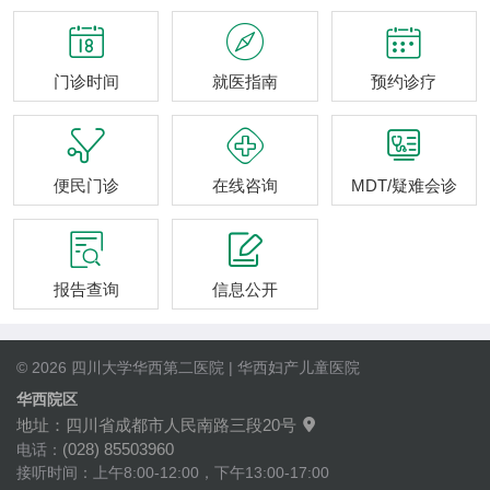



门诊时间
就医指南
预约诊疗



便民门诊
在线咨询
MDT/疑难会诊


报告查询
信息公开
© 2026 四川大学华西第二医院 | 华西妇产儿童医院
华西院区
地址：四川省成都市人民南路三段20号

(028) 85503960
电话：
接听时间：上午8:00-12:00，下午13:00-17:00