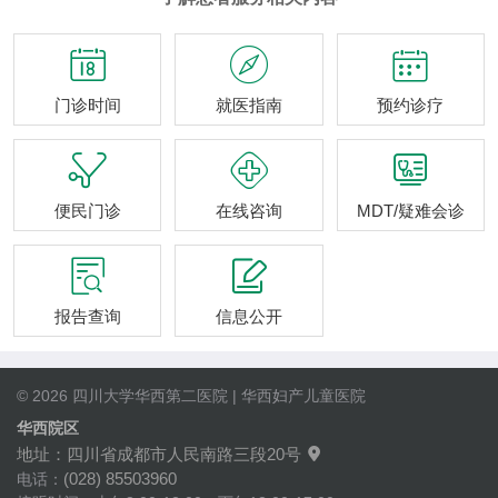



门诊时间
就医指南
预约诊疗



便民门诊
在线咨询
MDT/疑难会诊


报告查询
信息公开
© 2026 四川大学华西第二医院 | 华西妇产儿童医院
华西院区
地址：四川省成都市人民南路三段20号

(028) 85503960
电话：