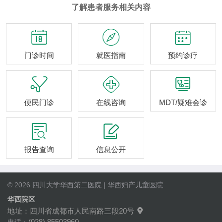
了解患者服务相关内容



门诊时间
就医指南
预约诊疗



便民门诊
在线咨询
MDT/疑难会诊


报告查询
信息公开
© 2026 四川大学华西第二医院 | 华西妇产儿童医院
华西院区
地址：四川省成都市人民南路三段20号

(028) 85503960
电话：